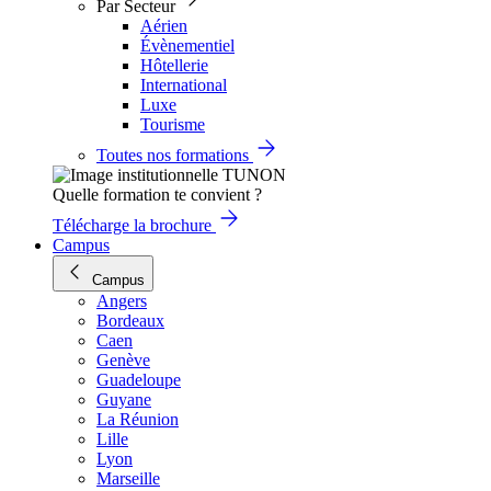
Par Secteur
Aérien
Évènementiel
Hôtellerie
International
Luxe
Tourisme
Toutes nos formations
Quelle formation te convient ?
Télécharge la brochure
Campus
Campus
Angers
Bordeaux
Caen
Genève
Guadeloupe
Guyane
La Réunion
Lille
Lyon
Marseille