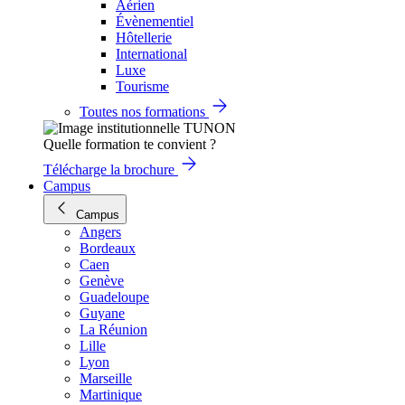
Aérien
Évènementiel
Hôtellerie
International
Luxe
Tourisme
Toutes nos formations
Quelle formation te convient ?
Télécharge la brochure
Campus
Campus
Angers
Bordeaux
Caen
Genève
Guadeloupe
Guyane
La Réunion
Lille
Lyon
Marseille
Martinique