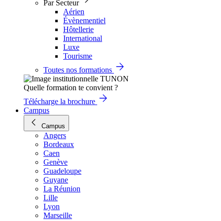
Par Secteur
Aérien
Évènementiel
Hôtellerie
International
Luxe
Tourisme
Toutes nos formations
Quelle formation te convient ?
Télécharge la brochure
Campus
Campus
Angers
Bordeaux
Caen
Genève
Guadeloupe
Guyane
La Réunion
Lille
Lyon
Marseille