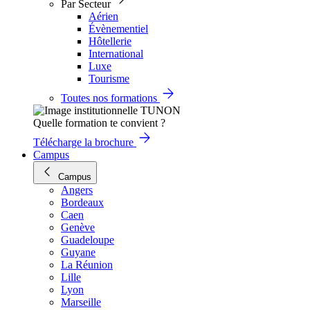
Par Secteur
Aérien
Évènementiel
Hôtellerie
International
Luxe
Tourisme
Toutes nos formations
Quelle formation te convient ?
Télécharge la brochure
Campus
Campus
Angers
Bordeaux
Caen
Genève
Guadeloupe
Guyane
La Réunion
Lille
Lyon
Marseille