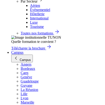
Par Secteur
Aérien
Évènementiel
Hôtellerie
International
Luxe
Tourisme
Toutes nos formations
Quelle formation te convient ?
Télécharge la brochure
Campus
Campus
Angers
Bordeaux
Caen
Genève
Guadeloupe
Guyane
La Réunion
Lille
Lyon
Marseille