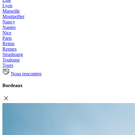
Lille
Lyon
Marseille
Montpellier
Nancy
Nantes
Nice
Paris
Reims
Rennes
Strasbourg
Toulouse
Tours
Nous rencontrer
Bordeaux