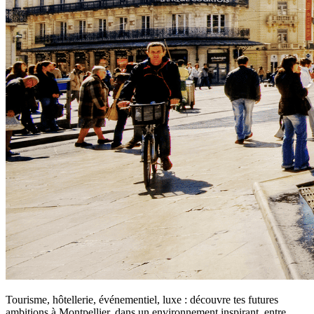
Tourisme, hôtellerie, événementiel, luxe : découvre tes futures
ambitions à Montpellier, dans un environnement inspirant, entre