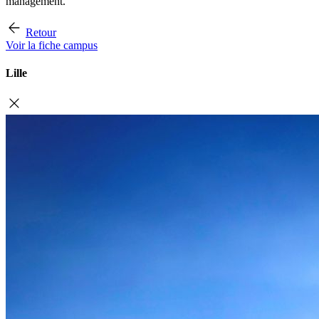
management.
Retour
Voir la fiche campus
Lille