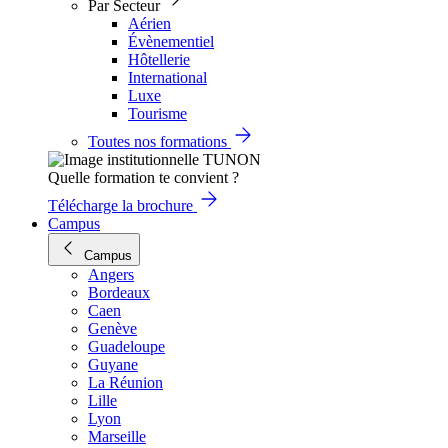
Par Secteur
Aérien
Évènementiel
Hôtellerie
International
Luxe
Tourisme
Toutes nos formations
Quelle formation te convient ?
Télécharge la brochure
Campus
Campus
Angers
Bordeaux
Caen
Genève
Guadeloupe
Guyane
La Réunion
Lille
Lyon
Marseille