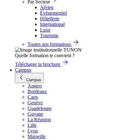
Par Secteur
Aérien
Évènementiel
Hôtellerie
International
Luxe
Tourisme
Toutes nos formations
Quelle formation te convient ?
Télécharge la brochure
Campus
Campus
Angers
Bordeaux
Caen
Genève
Guadeloupe
Guyane
La Réunion
Lille
Lyon
Marseille