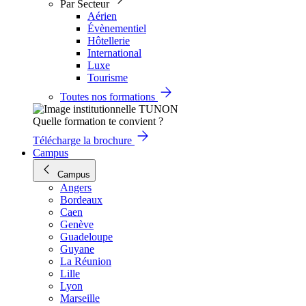
Par Secteur
Aérien
Évènementiel
Hôtellerie
International
Luxe
Tourisme
Toutes nos formations
Quelle formation te convient ?
Télécharge la brochure
Campus
Campus
Angers
Bordeaux
Caen
Genève
Guadeloupe
Guyane
La Réunion
Lille
Lyon
Marseille