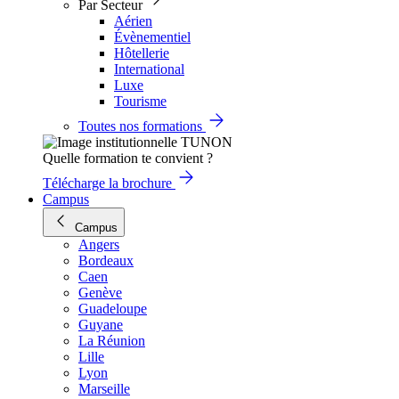
Par Secteur
Aérien
Évènementiel
Hôtellerie
International
Luxe
Tourisme
Toutes nos formations
Quelle formation te convient ?
Télécharge la brochure
Campus
Campus
Angers
Bordeaux
Caen
Genève
Guadeloupe
Guyane
La Réunion
Lille
Lyon
Marseille