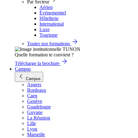
Par Secteur
Aérien
Évènementiel
Hôtellerie
International
Luxe
Tourisme
Toutes nos formations
Quelle formation te convient ?
Télécharge la brochure
Campus
Campus
Angers
Bordeaux
Caen
Genève
Guadeloupe
Guyane
La Réunion
Lille
Lyon
Marseille