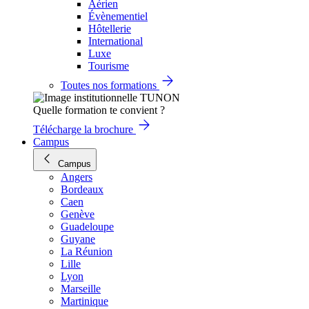
Aérien
Évènementiel
Hôtellerie
International
Luxe
Tourisme
Toutes nos formations
Quelle formation te convient ?
Télécharge la brochure
Campus
Campus
Angers
Bordeaux
Caen
Genève
Guadeloupe
Guyane
La Réunion
Lille
Lyon
Marseille
Martinique