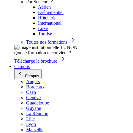
Par Secteur
Aérien
Évènementiel
Hôtellerie
International
Luxe
Tourisme
Toutes nos formations
Quelle formation te convient ?
Télécharge la brochure
Campus
Campus
Angers
Bordeaux
Caen
Genève
Guadeloupe
Guyane
La Réunion
Lille
Lyon
Marseille