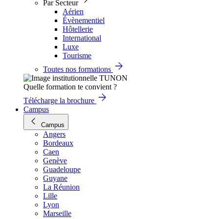
Par Secteur
Aérien
Évènementiel
Hôtellerie
International
Luxe
Tourisme
Toutes nos formations
Quelle formation te convient ?
Télécharge la brochure
Campus
Campus
Angers
Bordeaux
Caen
Genève
Guadeloupe
Guyane
La Réunion
Lille
Lyon
Marseille