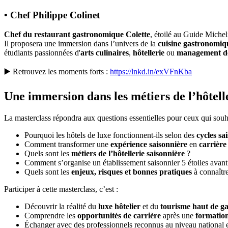
• Chef Philippe Colinet
Chef du restaurant gastronomique Colette
, étoilé au Guide Michel
Il proposera une immersion dans l’univers de la
cuisine gastronomi
étudiants passionnées d'
arts culinaires
,
hôtellerie
ou
management de
▶️ Retrouvez les moments forts :
https://lnkd.in/exVFnKba
Une immersion dans les métiers de l’hôtell
La masterclass répondra aux questions essentielles pour ceux qui souha
Pourquoi les hôtels de luxe fonctionnent-ils selon des
cycles sa
Comment transformer une
expérience saisonnière
en
carrière
Quels sont les
métiers de l’hôtellerie saisonnière
?
Comment s’organise un établissement saisonnier 5 étoiles avant
Quels sont les
enjeux, risques et bonnes pratiques
à connaître
Participer à cette masterclass, c’est :
Découvrir la réalité du
luxe hôtelier
et du
tourisme haut de 
Comprendre les
opportunités de carrière
après une
formation
Échanger avec des professionnels reconnus au niveau national et