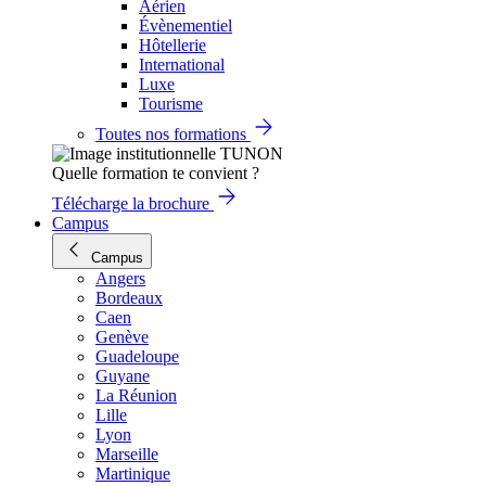
Aérien
Évènementiel
Hôtellerie
International
Luxe
Tourisme
Toutes nos formations
Quelle formation te convient ?
Télécharge la brochure
Campus
Campus
Angers
Bordeaux
Caen
Genève
Guadeloupe
Guyane
La Réunion
Lille
Lyon
Marseille
Martinique