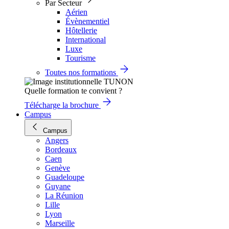
Par Secteur
Aérien
Évènementiel
Hôtellerie
International
Luxe
Tourisme
Toutes nos formations
Quelle formation te convient ?
Télécharge la brochure
Campus
Campus
Angers
Bordeaux
Caen
Genève
Guadeloupe
Guyane
La Réunion
Lille
Lyon
Marseille