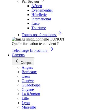
Par Secteur
Aérien
Évènementiel
Hôtellerie
International
Luxe
Tourisme
Toutes nos formations
Quelle formation te convient ?
Télécharge la brochure
Campus
Campus
Angers
Bordeaux
Caen
Genève
Guadeloupe
Guyane
La Réunion
Lille
Lyon
Marseille