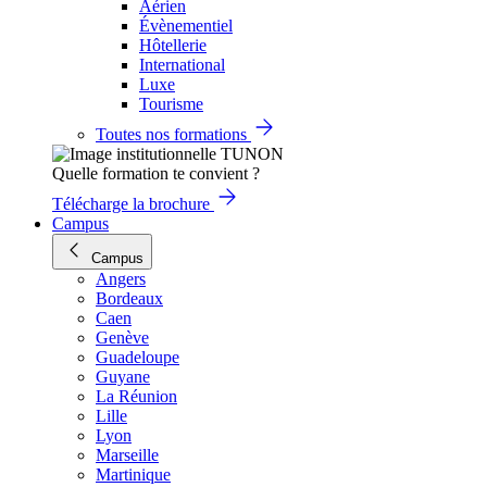
Aérien
Évènementiel
Hôtellerie
International
Luxe
Tourisme
Toutes nos formations
Quelle formation te convient ?
Télécharge la brochure
Campus
Campus
Angers
Bordeaux
Caen
Genève
Guadeloupe
Guyane
La Réunion
Lille
Lyon
Marseille
Martinique