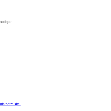
outique...
s
is notre site.