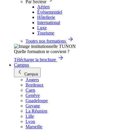
Par Secteur
Aérien
Évènementiel
Hôtellerie
International
Luxe
Tourisme
Toutes nos formations
Quelle formation te convient ?
Télécharge la brochure
Campus
Campus
Angers
Bordeaux
Caen
Genève
Guadeloupe
Guyane
La Réunion
Lille
Lyon
Marseille