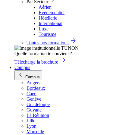
Par Secteur
Aérien
Évènementiel
Hôtellerie
International
Luxe
Tourisme
Toutes nos formations
Quelle formation te convient ?
Télécharge la brochure
Campus
Campus
Angers
Bordeaux
Caen
Genève
Guadeloupe
Guyane
La Réunion
Lille
Lyon
Marseille