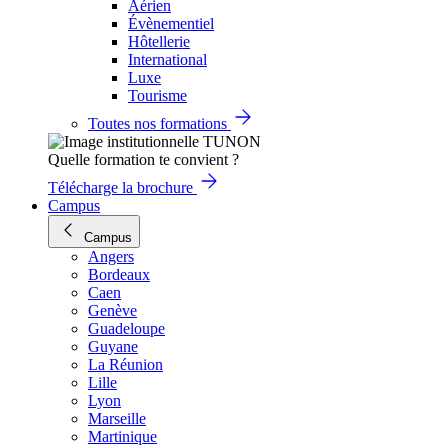
Aérien
Évènementiel
Hôtellerie
International
Luxe
Tourisme
Toutes nos formations
Quelle formation te convient ?
Télécharge la brochure
Campus
Campus
Angers
Bordeaux
Caen
Genève
Guadeloupe
Guyane
La Réunion
Lille
Lyon
Marseille
Martinique