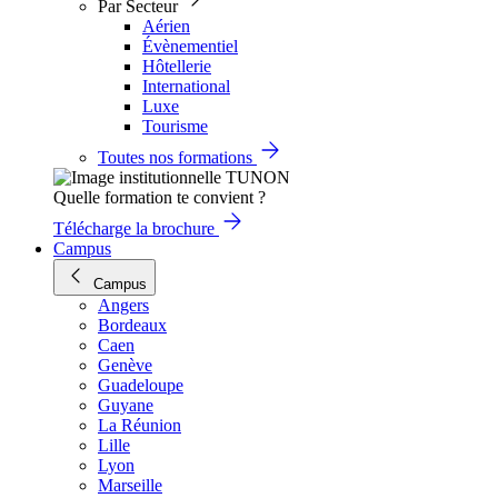
Par Secteur
Aérien
Évènementiel
Hôtellerie
International
Luxe
Tourisme
Toutes nos formations
Quelle formation te convient ?
Télécharge la brochure
Campus
Campus
Angers
Bordeaux
Caen
Genève
Guadeloupe
Guyane
La Réunion
Lille
Lyon
Marseille