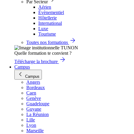
Par Secteur
Aérien
Évènementiel
Hôtellerie
International
Luxe
Tourisme
Toutes nos formations
Quelle formation te convient ?
Télécharge la brochure
Campus
Campus
Angers
Bordeaux
Caen
Genève
Guadeloupe
Guyane
La Réunion
Lille
Lyon
Marseille