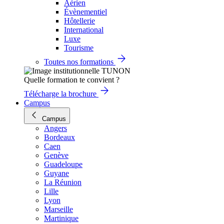
Aérien
Évènementiel
Hôtellerie
International
Luxe
Tourisme
Toutes nos formations
Quelle formation te convient ?
Télécharge la brochure
Campus
Campus
Angers
Bordeaux
Caen
Genève
Guadeloupe
Guyane
La Réunion
Lille
Lyon
Marseille
Martinique