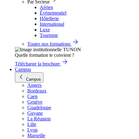
Par Secteur
Aérien
Évènementiel
Hôtellerie
International
Luxe
Tourisme
Toutes nos formations
Quelle formation te convient ?
Télécharge la brochure
Campus
Campus
Angers
Bordeaux
Caen
Genève
Guadeloupe
Guyane
La Réunion
Lille
Lyon
Marseille