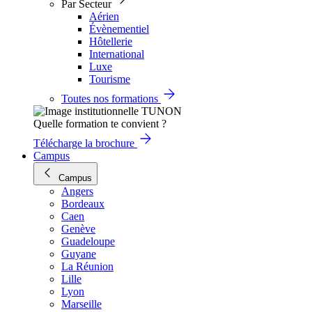
Par Secteur
Aérien
Évènementiel
Hôtellerie
International
Luxe
Tourisme
Toutes nos formations
Quelle formation te convient ?
Télécharge la brochure
Campus
Campus
Angers
Bordeaux
Caen
Genève
Guadeloupe
Guyane
La Réunion
Lille
Lyon
Marseille