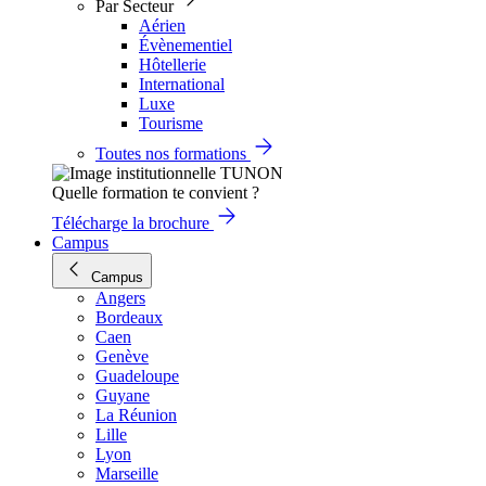
Par Secteur
Aérien
Évènementiel
Hôtellerie
International
Luxe
Tourisme
Toutes nos formations
Quelle formation te convient ?
Télécharge la brochure
Campus
Campus
Angers
Bordeaux
Caen
Genève
Guadeloupe
Guyane
La Réunion
Lille
Lyon
Marseille