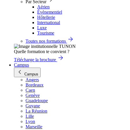
Par Secteur
Aérien
Évènementiel
Hôtellerie
International
Luxe
Tourisme
Toutes nos formations
Quelle formation te convient ?
Télécharge la brochure
Campus
Campus
Angers
Bordeaux
Caen
Genève
Guadeloupe
Guyane
La Réunion
Lille
Lyon
Marseille