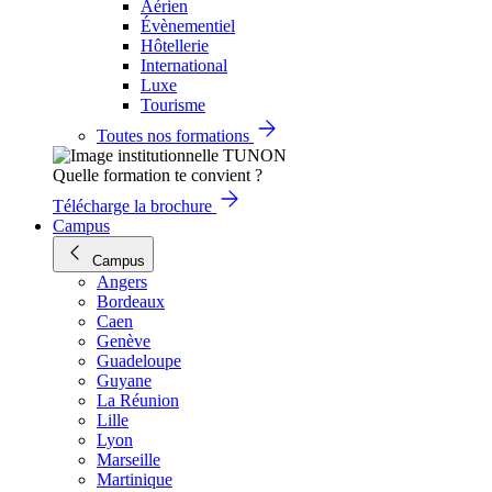
Aérien
Évènementiel
Hôtellerie
International
Luxe
Tourisme
Toutes nos formations
Quelle formation te convient ?
Télécharge la brochure
Campus
Campus
Angers
Bordeaux
Caen
Genève
Guadeloupe
Guyane
La Réunion
Lille
Lyon
Marseille
Martinique