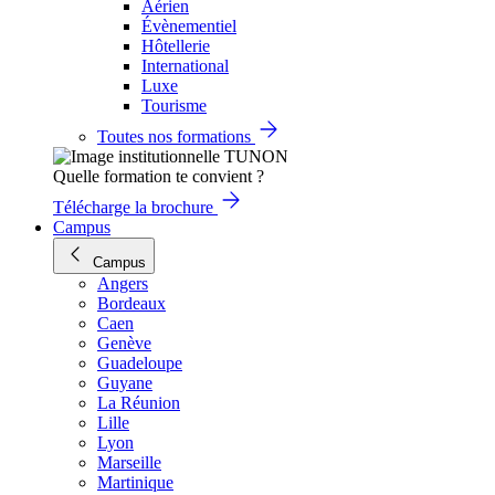
Aérien
Évènementiel
Hôtellerie
International
Luxe
Tourisme
Toutes nos formations
Quelle formation te convient ?
Télécharge la brochure
Campus
Campus
Angers
Bordeaux
Caen
Genève
Guadeloupe
Guyane
La Réunion
Lille
Lyon
Marseille
Martinique