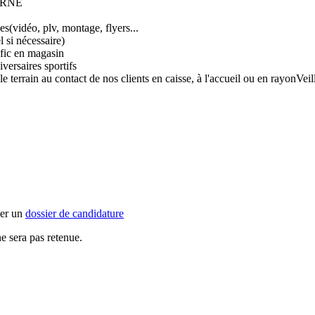
TERNE
es(vidéo, plv, montage, flyers...
l si nécessaire)
afic en magasin
versaires sportifs
r le terrain au contact de nos clients en caisse, à l'accueil ou en rayonVe
ger un
dossier de candidature
e sera pas retenue.