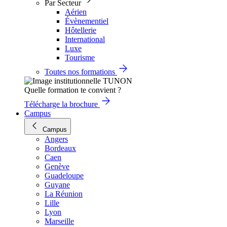
Par Secteur
Aérien
Évènementiel
Hôtellerie
International
Luxe
Tourisme
Toutes nos formations
Quelle formation te convient ?
Télécharge la brochure
Campus
Campus
Angers
Bordeaux
Caen
Genève
Guadeloupe
Guyane
La Réunion
Lille
Lyon
Marseille