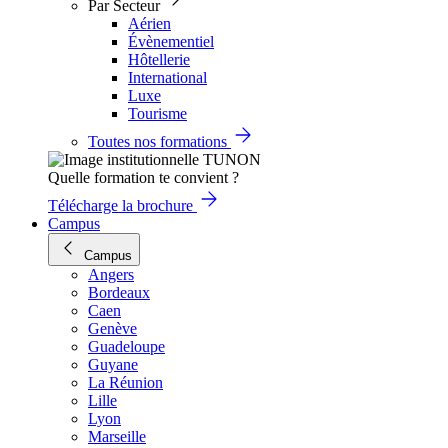
Par Secteur
Aérien
Évènementiel
Hôtellerie
International
Luxe
Tourisme
Toutes nos formations
Quelle formation te convient ?
Télécharge la brochure
Campus
Campus
Angers
Bordeaux
Caen
Genève
Guadeloupe
Guyane
La Réunion
Lille
Lyon
Marseille