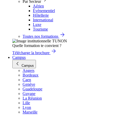
Par Secteur
Aérien
Évènementiel
Hôtellerie
International
Luxe
Tourisme
Toutes nos formations
Quelle formation te convient ?
Télécharge la brochure
Campus
Campus
Angers
Bordeaux
Caen
Genève
Guadeloupe
Guyane
La Réunion
Lille
Lyon
Marseille