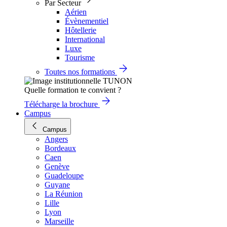
Par Secteur
Aérien
Évènementiel
Hôtellerie
International
Luxe
Tourisme
Toutes nos formations
Quelle formation te convient ?
Télécharge la brochure
Campus
Campus
Angers
Bordeaux
Caen
Genève
Guadeloupe
Guyane
La Réunion
Lille
Lyon
Marseille