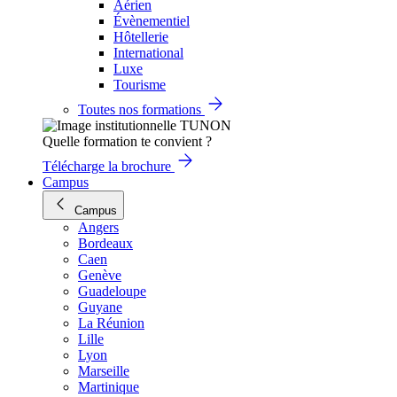
Aérien
Évènementiel
Hôtellerie
International
Luxe
Tourisme
Toutes nos formations
Quelle formation te convient ?
Télécharge la brochure
Campus
Campus
Angers
Bordeaux
Caen
Genève
Guadeloupe
Guyane
La Réunion
Lille
Lyon
Marseille
Martinique