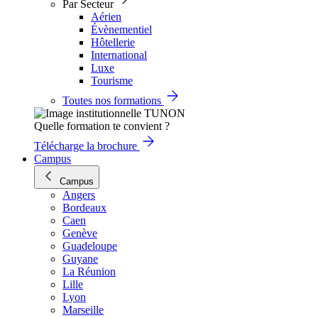
Par Secteur
Aérien
Évènementiel
Hôtellerie
International
Luxe
Tourisme
Toutes nos formations
Quelle formation te convient ?
Télécharge la brochure
Campus
Campus
Angers
Bordeaux
Caen
Genève
Guadeloupe
Guyane
La Réunion
Lille
Lyon
Marseille