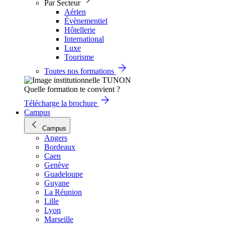
Par Secteur
Aérien
Évènementiel
Hôtellerie
International
Luxe
Tourisme
Toutes nos formations
Quelle formation te convient ?
Télécharge la brochure
Campus
Campus
Angers
Bordeaux
Caen
Genève
Guadeloupe
Guyane
La Réunion
Lille
Lyon
Marseille