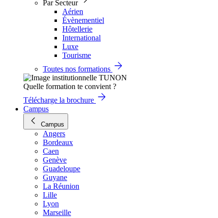
Par Secteur
Aérien
Évènementiel
Hôtellerie
International
Luxe
Tourisme
Toutes nos formations
Quelle formation te convient ?
Télécharge la brochure
Campus
Campus
Angers
Bordeaux
Caen
Genève
Guadeloupe
Guyane
La Réunion
Lille
Lyon
Marseille