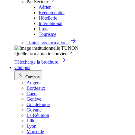
Par Secteur
Aérien
Évènementiel
Hôtellerie
International
Luxe
Tourisme
Toutes nos formations
Quelle formation te convient ?
Télécharge la brochure
Campus
Campus
Angers
Bordeaux
Caen
Genève
Guadeloupe
Guyane
La Réunion
Lille
Lyon
Marseille