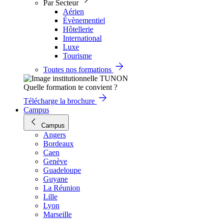
Par Secteur
Aérien
Évènementiel
Hôtellerie
International
Luxe
Tourisme
Toutes nos formations
Quelle formation te convient ?
Télécharge la brochure
Campus
Campus
Angers
Bordeaux
Caen
Genève
Guadeloupe
Guyane
La Réunion
Lille
Lyon
Marseille