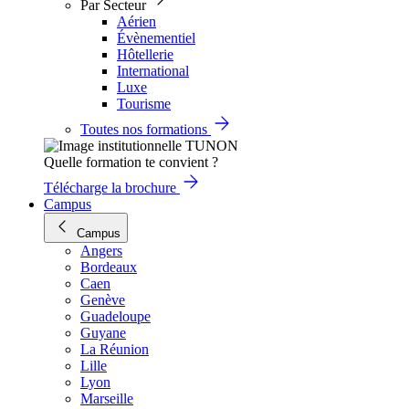
Par Secteur
Aérien
Évènementiel
Hôtellerie
International
Luxe
Tourisme
Toutes nos formations
Quelle formation te convient ?
Télécharge la brochure
Campus
Campus
Angers
Bordeaux
Caen
Genève
Guadeloupe
Guyane
La Réunion
Lille
Lyon
Marseille