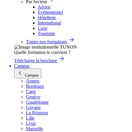
Par Secteur
Aérien
Évènementiel
Hôtellerie
International
Luxe
Tourisme
Toutes nos formations
Quelle formation te convient ?
Télécharge la brochure
Campus
Campus
Angers
Bordeaux
Caen
Genève
Guadeloupe
Guyane
La Réunion
Lille
Lyon
Marseille