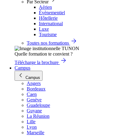
Par Secteur
Aérien
Évènementiel
Hôtellerie
International
Luxe
Tourisme
Toutes nos formations
Quelle formation te convient ?
Télécharge la brochure
Campus
Campus
Angers
Bordeaux
Caen
Genève
Guadeloupe
Guyane
La Réunion
Lille
Lyon
Marseille