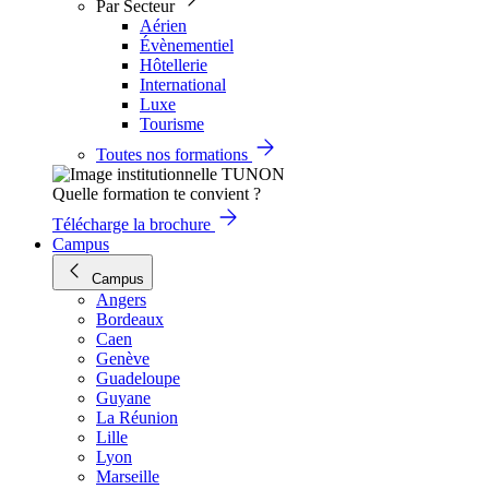
Par Secteur
Aérien
Évènementiel
Hôtellerie
International
Luxe
Tourisme
Toutes nos formations
Quelle formation te convient ?
Télécharge la brochure
Campus
Campus
Angers
Bordeaux
Caen
Genève
Guadeloupe
Guyane
La Réunion
Lille
Lyon
Marseille