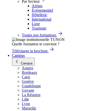
Par Secteur
Aérien
Évènementiel
Hôtellerie
International
Luxe
Tourisme
Toutes nos formations
Quelle formation te convient ?
Télécharge la brochure
Campus
Campus
Angers
Bordeaux
Caen
Genève
Guadeloupe
Guyane
La Réunion
Lille
Lyon
Marseille