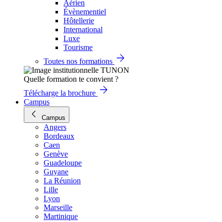
Aérien
Évènementiel
Hôtellerie
International
Luxe
Tourisme
Toutes nos formations
Quelle formation te convient ?
Télécharge la brochure
Campus
Campus
Angers
Bordeaux
Caen
Genève
Guadeloupe
Guyane
La Réunion
Lille
Lyon
Marseille
Martinique