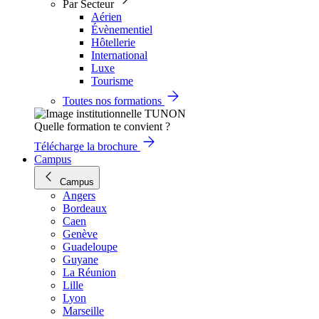
Par Secteur
Aérien
Évènementiel
Hôtellerie
International
Luxe
Tourisme
Toutes nos formations
Quelle formation te convient ?
Télécharge la brochure
Campus
Campus
Angers
Bordeaux
Caen
Genève
Guadeloupe
Guyane
La Réunion
Lille
Lyon
Marseille