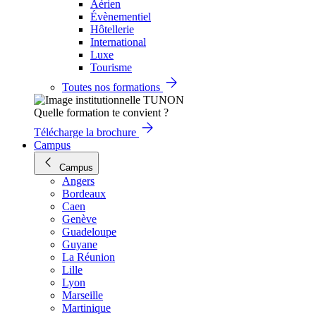
Aérien
Évènementiel
Hôtellerie
International
Luxe
Tourisme
Toutes nos formations
Quelle formation te convient ?
Télécharge la brochure
Campus
Campus
Angers
Bordeaux
Caen
Genève
Guadeloupe
Guyane
La Réunion
Lille
Lyon
Marseille
Martinique