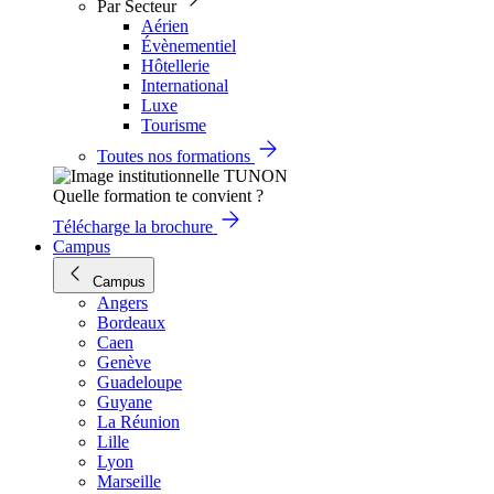
Par Secteur
Aérien
Évènementiel
Hôtellerie
International
Luxe
Tourisme
Toutes nos formations
Quelle formation te convient ?
Télécharge la brochure
Campus
Campus
Angers
Bordeaux
Caen
Genève
Guadeloupe
Guyane
La Réunion
Lille
Lyon
Marseille