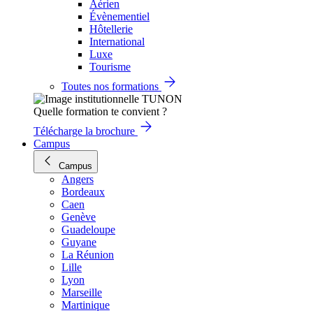
Aérien
Évènementiel
Hôtellerie
International
Luxe
Tourisme
Toutes nos formations
Quelle formation te convient ?
Télécharge la brochure
Campus
Campus
Angers
Bordeaux
Caen
Genève
Guadeloupe
Guyane
La Réunion
Lille
Lyon
Marseille
Martinique