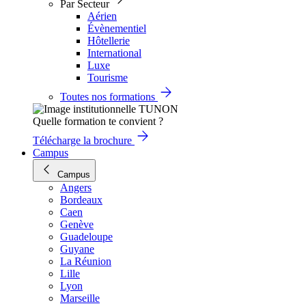
Par Secteur
Aérien
Évènementiel
Hôtellerie
International
Luxe
Tourisme
Toutes nos formations
Quelle formation te convient ?
Télécharge la brochure
Campus
Campus
Angers
Bordeaux
Caen
Genève
Guadeloupe
Guyane
La Réunion
Lille
Lyon
Marseille